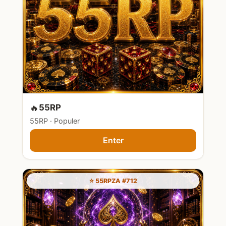
🔥
55RP
55RP · Populer
Enter
⭐ 55RPZA #712