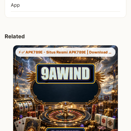
App
Related
⚡ ✅ APK789E - Situs Resmi APK789E | Download Aplikasi & Login Masuk