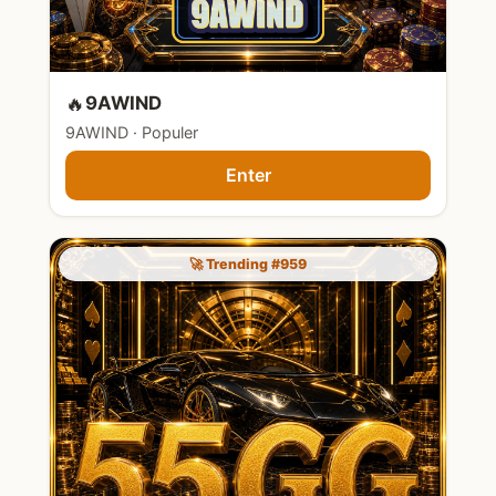
🔥
9AWIND
9AWIND · Populer
Enter
🚀 Trending #959