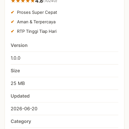
4.8
(10240)
Proses Super Cepat
Aman & Terpercaya
RTP Tinggi Tiap Hari
Version
1.0.0
Size
25 MB
Updated
2026-06-20
Category