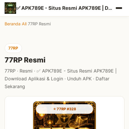
✅ APK789E - Situs Resmi APK789E | Download Aplikasi & Login
Beranda
›
All
›
77RP Resmi
77RP
77RP Resmi
77RP · Resmi · ✅ APK789E - Situs Resmi APK789E |
Download Aplikasi & Login · Unduh APK · Daftar
Sekarang
⭐ 77RP #328