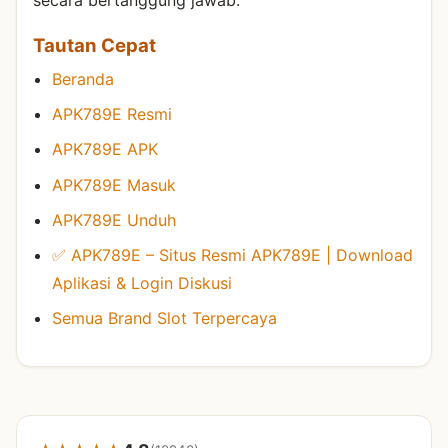
Tautan Cepat
Beranda
APK789E Resmi
APK789E APK
APK789E Masuk
APK789E Unduh
✅ APK789E – Situs Resmi APK789E | Download
Aplikasi & Login Diskusi
Semua Brand Slot Terpercaya