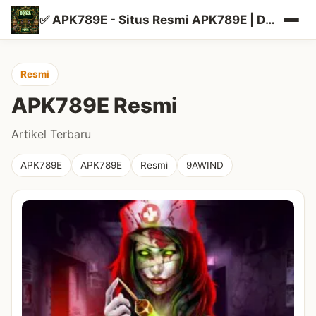
✅ APK789E - Situs Resmi APK789E | Download Aplikasi & Login
Resmi
APK789E Resmi
Artikel Terbaru
APK789E
APK789E
Resmi
9AWIND