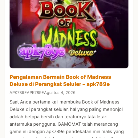
Pengalaman Bermain Book of Madness
Deluxe di Perangkat Seluler – apk789e
APK789E
APK789E
Agustus 4, 2026
Saat Anda pertama kali membuka Book of Madness
Deluxe di perangkat seluler, hal yang paling menonjol
adalah betapa bersih dan teraturnya tata letak
antarmuka pengguna. GAMOMAT telah merancang
game ini dengan apk789e pendekatan minimalis yang