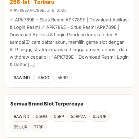
256-bit · Terbaru
APK789E
APK789E
Juli 6, 2026
✅ APK789E – Situs Resmi APK789E | Download Aplikasi
& Login Resmi ✅ APK789E – Situs Resmi APK789E |
Download Aplikasi & Login Panduan lengkap dari A
sampai Z: cara daftar akun, memilih game slot dengan
RTP tinggi, strategi maxwin, hingga proses deposit dan
withdraw cepat di ✅ APK789E – Download Resmi. Login
& Daftar […]
9AWIND
55GG
55RP
Semua Brand Slot Terpercaya
9AWIND
55GG
55RP
55RPZA
55UUF
55UUR
77RP